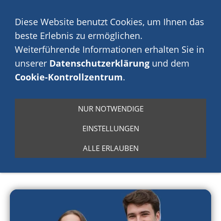
💡 Über 2.000 Kunden vertrauen uns.
Weil wir anders
arbeiten.
Diese Website benutzt Cookies, um Ihnen das
beste Erlebnis zu ermöglichen.
⭐ 5,0 | aus über 900 Kundenbewertungen
Weiterführende Informationen erhalten Sie in
unserer
Datenschutzerklärung
und dem
Navigation einblenden
Cookie-Kontrollzentrum
.
Investmentstrategie: So entwickelt
NUR NOTWENDIGE
FINANCEDOOR eine wissenschaftlich
EINSTELLUNGEN
fundierte Anlagestrategie
ALLE ERLAUBEN