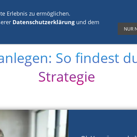
 vertrauen uns.
Weil wir anders arbeiten.
te Erlebnis zu ermöglichen.
serer
Datenschutzerklärung
und dem
NUR 
Altersvorsorge
Finanzplanung
Absicherun
anlegen: So findest d
Strategie