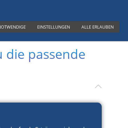
⭐ 5,0 | aus über 900 Kundenbewertungen
NOTWENDIGE
EINSTELLUNGEN
ALLE ERLAUBEN
g
Ratgeber
Über uns
Kontakt
u die passende