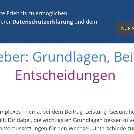
 vertrauen uns.
Weil wir anders arbeiten.
te Erlebnis zu ermöglichen.
serer
Datenschutzerklärung
und dem
NUR 
Altersvorsorge
Finanzplanung
Absicherun
ber: Grundlagen, Be
Entscheidungen
komplexes Thema, bei dem Beitrag, Leistung, Gesundhe
 Dir dabei, die wichtigsten Grundlagen besser zu ve
 Voraussetzungen für den Wechsel, Unterschiede zur