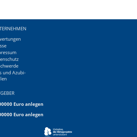
TERNEHMEN
wertungen
sse
pressum
enschutz
schwerde
s und Azubi-
llen
TGEBER
00000 Euro anlegen
00000 Euro anlegen