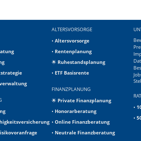
ALTERSVORSORGE
UN
Be
•
Altersvorsorge
Pre
ratung
•
Rentenplanung
Im
Dat
ng
🌟
Ruhestandsplanung
Be
strategie
•
ETF Basisrente
Job
Ste
verwaltung
FINANZPLANUNG
RA
G
🌟
Private Finanzplanung
•
1
ng
•
Honorarberatung
•
5
higkeitsversicherung
•
Online Finanzberatung
sikovoranfrage
•
Neutrale Finanzberatung