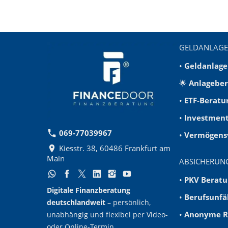
GELDANLAGE
•
Geldanlage
🌟
Anlagebe
•
ETF-Beratu
•
Investment
069-77039967
•
Vermögens
Kiesstr. 38, 60486 Frankfurt am
Main
ABSICHERUN
•
PKV Beratu
Digitale Finanzberatung
•
Berufsunfä
deutschlandweit
– persönlich,
•
Anonyme Ri
unabhängig und flexibel per Video-
oder Online-Termin.