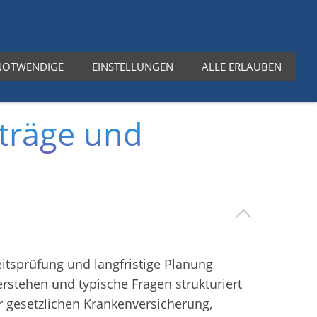
⭐ 5,0 | aus über 900 Kundenbewertungen
NOTWENDIGE
EINSTELLUNGEN
ALLE ERLAUBEN
g
Ratgeber
Über uns
Kontakt
iträge und
itsprüfung und langfristige Planung
rstehen und typische Fragen strukturiert
 gesetzlichen Krankenversicherung,