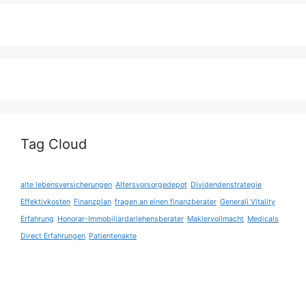
Tag Cloud
alte lebensversicherungen
Altersvorsorgedepot
Dividendenstrategie
Effektivkosten
Finanzplan
fragen an einen finanzberater
Generali Vitality
Erfahrung
Honorar-Immobiliardarlehensberater
Maklervollmacht
Medicals
Direct Erfahrungen
Patientenakte