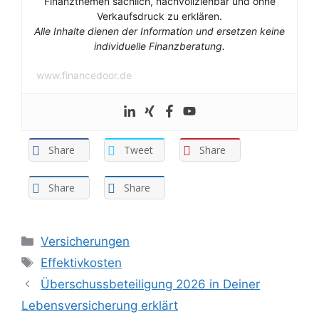
Finanzthemen sachlich, nachvollziehbar und ohne
Verkaufsdruck zu erklären.
Alle Inhalte dienen der Information und ersetzen keine
individuelle Finanzberatung.
www.financedoor.de
Share
Tweet
Share
Share
Share
Kategorien
Versicherungen
Schlagwörter
Effektivkosten
Überschussbeteiligung 2026 in Deiner
Lebensversicherung erklärt