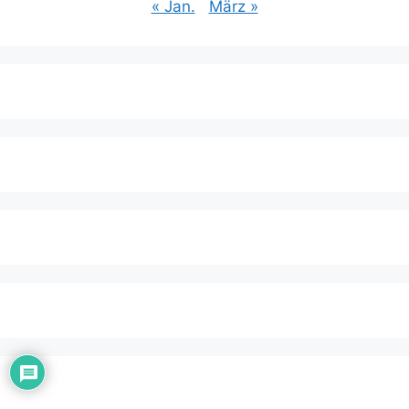
« Jan.
März »