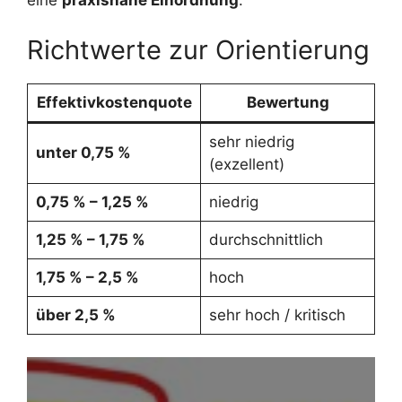
eine
praxisnahe Einordnung
:
Richtwerte zur Orientierung
Effektivkostenquote
Bewertung
sehr niedrig
unter 0,75 %
(exzellent)
0,75 % – 1,25 %
niedrig
1,25 % – 1,75 %
durchschnittlich
1,75 % – 2,5 %
hoch
über 2,5 %
sehr hoch / kritisch