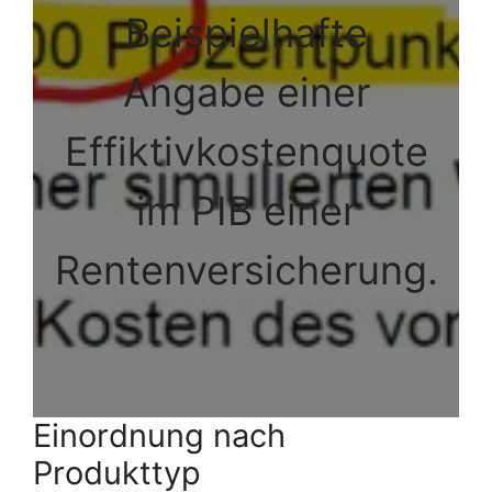
Beispielhafte
Angabe einer
Effiktivkostenquote
im PIB einer
Rentenversicherung.
Einordnung nach
Produkttyp